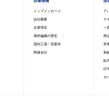
企業情報
技
トップメッセージ
ア
会社概要
テ
企業理念
一
酒伊編織の歴史
商
国内工場・営業所
昇
関連会社
刺
転
D
ガ