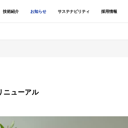
技術紹介
お知らせ
サステナビリティ
採用情報
認定
セージ
会社概要
Profile
リニューアル
歴史
国内工場・営業所
くり宣言
ふくい結婚応援企業
Factory