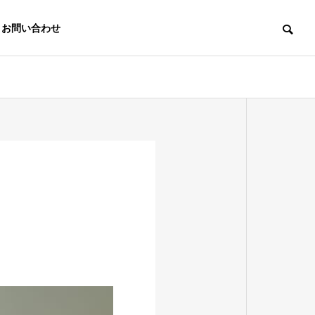
お問い合わせ
認定
企業理念
Company Philosophy
関連会社
次代を担う繊維産業企業100選
Associate
（経済産業省）