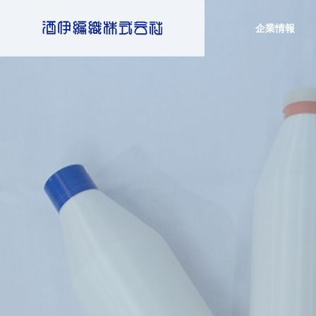
企業情報
認定
トップメッ
Message
Sustainability
COMPANY
サステナビリティ
企業情報
酒伊編織の
健康づ
History