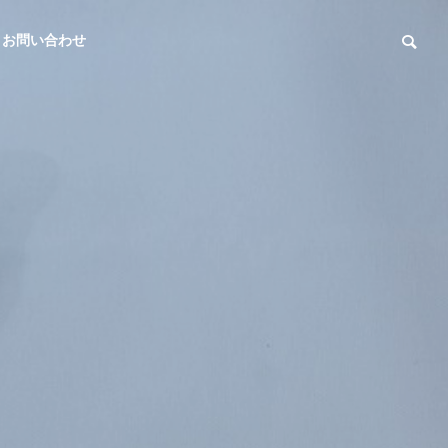
お問い合わせ
認定
企業理念
Company Philosophy
関連会社
次代を担う繊維産業企業100選
Associate
（経済産業省）