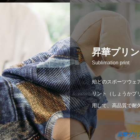
昇華プリン
Sublimation print
殆どのスポーツウェ
リント（しょうかプ
用して、高品質で耐
キスタイルに転写す
は、繊維に直
昇華プリ