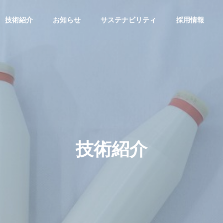
技術紹介
お知らせ
サステナビリティ
採用情報
認定
セージ
会社概要
Profile
技術紹介
歴史
国内工場・営業所
くり宣言
ふくい結婚応援企業
Factory